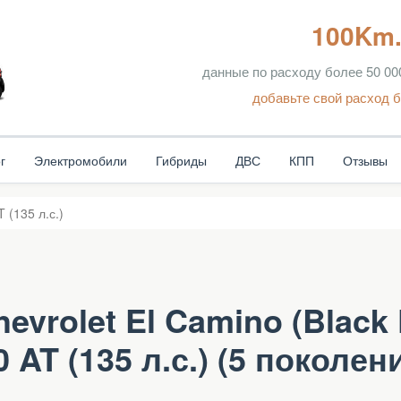
100Km.
данные по расходу более 50 0
добавьте свой расход б
г
Электромобили
Гибриды
ДВС
КПП
Отзывы
T (135 л.с.)
vrolet El Camino (Black 
0 AT (135 л.с.) (5 поколен