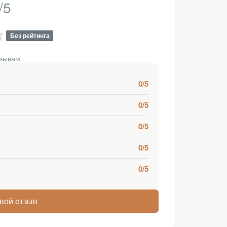
/5
Без рейтинга
тзывам
0/5
0/5
0/5
0/5
0/5
свой отзыв